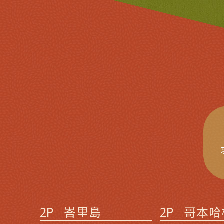
2P
峇里島
2P
哥本哈