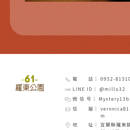
電 話｜
0952-815
LINE ID｜
@millu32
微 信 号｜
Mystery13b
信 箱｜
vernnica8
m
地 址｜
宜蘭縣羅東鎮