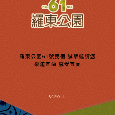
羅東公園61號民宿 誠摯邀請您
樂遊宜蘭 感受宜蘭
SCROLL