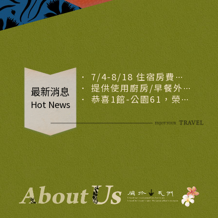
．
7/4-8/18 住宿房費
NTD2000以上即可憑收據
．
提供使用廚房/早餐外
最新消息
免費兌換童玩節門票乙張
送-羅東排隊名店早餐
．
恭喜1館-公園61，榮獲
Hot News
（每日限額兌換/訂房詢
Tripadvisor宜蘭3大特色
問）
民宿推薦首選